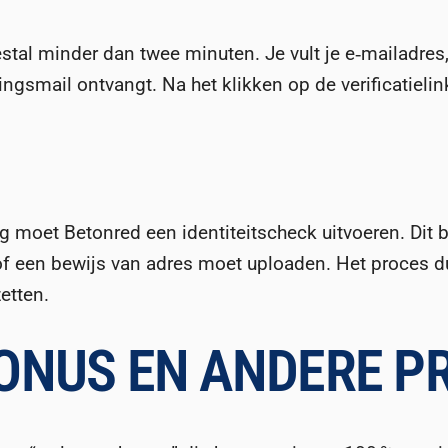
al minder dan twee minuten. Je vult je e‑mailadres,
gsmail ontvangt. Na het klikken op de verificatielin
moet Betonred een identiteitscheck uitvoeren. Dit be
t of een bewijs van adres moet uploaden. Het proces d
etten.
ONUS EN ANDERE P