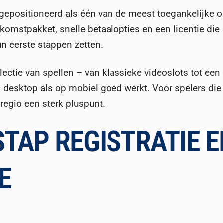
 gepositioneerd als één van de meest toegankelijke 
komstpakket, snelle betaalopties en een licentie die 
n eerste stappen zetten.
ectie van spellen – van klassieke videoslots tot een 
op desktop als op mobiel goed werkt. Voor spelers di
 regio een sterk pluspunt.
STAP REGISTRATIE E
E