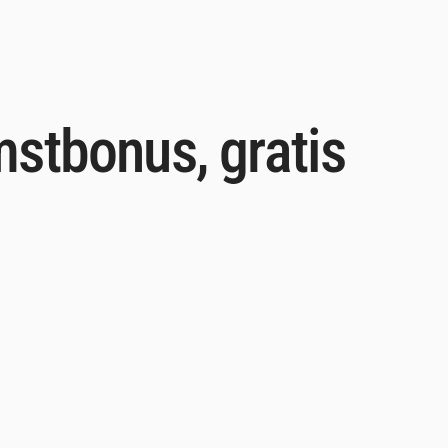
stbonus, gratis