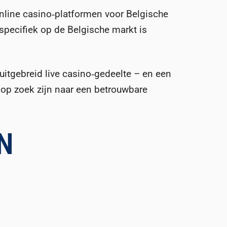
online casino‑platformen voor Belgische
specifiek op de Belgische markt is
uitgebreid live casino‑gedeelte – en een
e op zoek zijn naar een betrouwbare
N