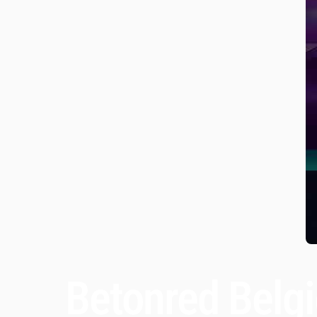
Betonred Belgi