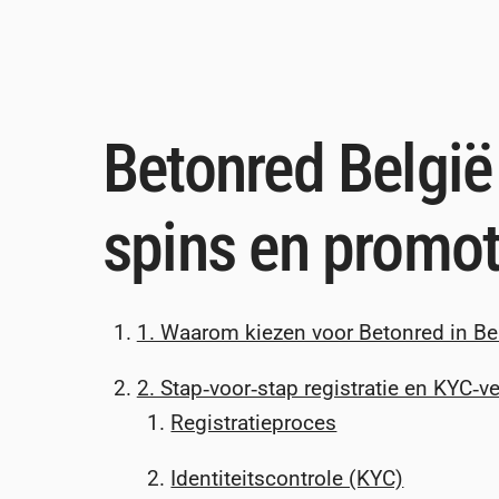
Skip
to
content
Betonred België
spins en promot
1. Waarom kiezen voor Betonred in Be
2. Stap‑voor‑stap registratie en KYC‑ver
Registratieproces
Identiteitscontrole (KYC)