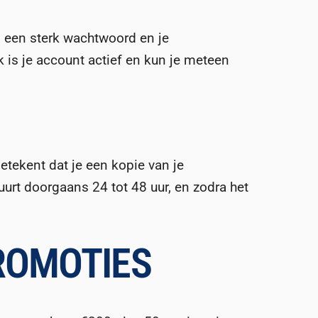
 een sterk wachtwoord en je
k is je account actief en kun je meteen
tekent dat je een kopie van je
uurt doorgaans 24 tot 48 uur, en zodra het
ROMOTIES