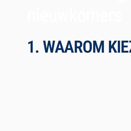
nieuwkomers
1. WAAROM KIE