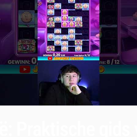
ë: Praktische gids 