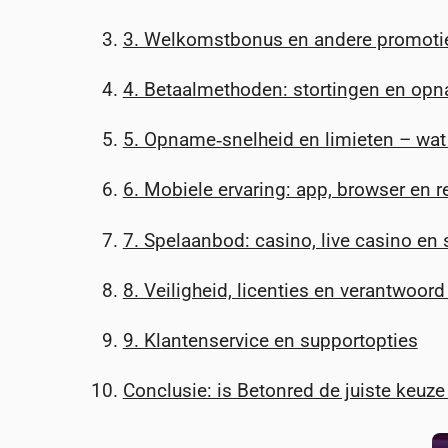
3. Welkomstbonus en andere promoti
4. Betaalmethoden: stortingen en op
5. Opname‑snelheid en limieten – wat
6. Mobiele ervaring: app, browser en r
7. Spelaanbod: casino, live casino e
8. Veiligheid, licenties en verantwoor
9. Klantenservice en supportopties
Conclusie: is Betonred de juiste keuze