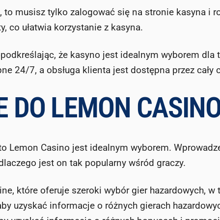
 to musisz tylko zalogować się na stronie kasyna i 
y, co ułatwia korzystanie z kasyna.
odkreślając, że kasyno jest idealnym wyborem dla ty
ne 24/7, a obsługa klienta jest dostępna przez cały 
 DO LEMON CASIN
, to Lemon Casino jest idealnym wyborem. Wprowadze
dlaczego jest on tak popularny wśród graczy.
, które oferuje szeroki wybór gier hazardowych, w ty
 aby uzyskać informacje o różnych gierach hazardowy