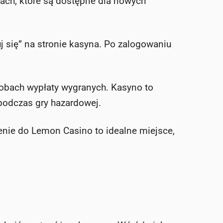
ach, które są dostępne dla nowych
j się” na stronie kasyna. Po zalogowaniu
sobach wypłaty wygranych. Kasyno to
podczas gry hazardowej.
nie do Lemon Casino to idealne miejsce,