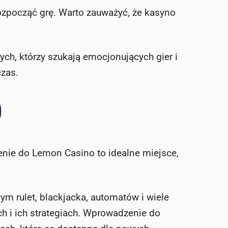
rozpocząć grę. Warto zauważyć, że kasyno
ch, którzy szukają emocjonujących gier i
czas.
O
nie do Lemon Casino to idealne miejsce,
m rulet, blackjacka, automatów i wiele
ch i ich strategiach. Wprowadzenie do