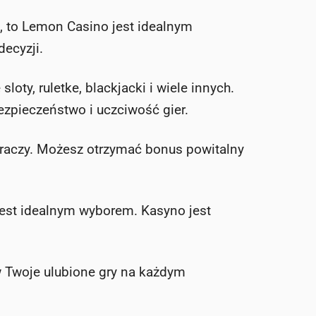
e, to Lemon Casino jest idealnym
ecyzji.
oty, ruletke, blackjacki i wiele innych.
zpieczeństwo i uczciwość gier.
graczy. Możesz otrzymać bonus powitalny
 jest idealnym wyborem. Kasyno jest
w Twoje ulubione gry na każdym