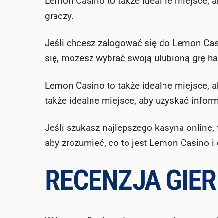
Lemon Casino to także idealne miejsce, 
graczy.
Jeśli chcesz zalogować się do Lemon Casin
się, możesz wybrać swoją ulubioną grę ha
Lemon Casino to także idealne miejsce, a
także idealne miejsce, aby uzyskać infor
Jeśli szukasz najlepszego kasyna online
aby zrozumieć, co to jest Lemon Casino i 
RECENZJA GIER