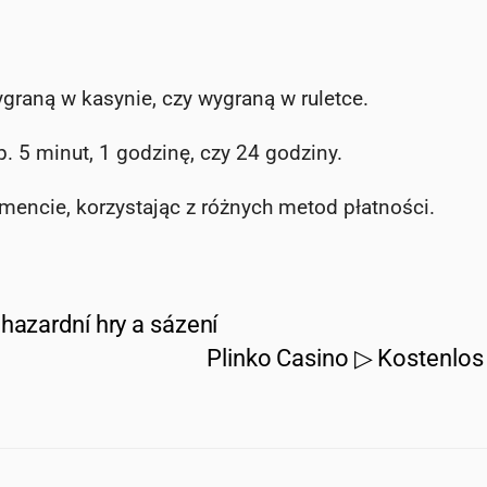
ygraną w kasynie, czy wygraną w ruletce.
p. 5 minut, 1 godzinę, czy 24 godziny.
ncie, korzystając z różnych metod płatności.
hazardní hry a sázení
Plinko Casino ▷ Kostenlos 