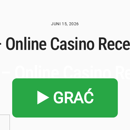
JUNI 15, 2026
 Online Casino Rece
– Online Casino R
▶️ GRAĆ