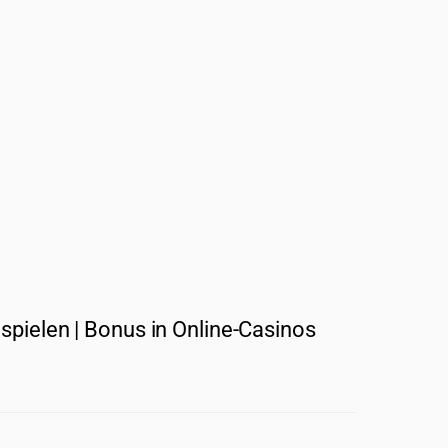
spielen | Bonus in Online-Casinos