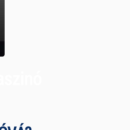
aszinó