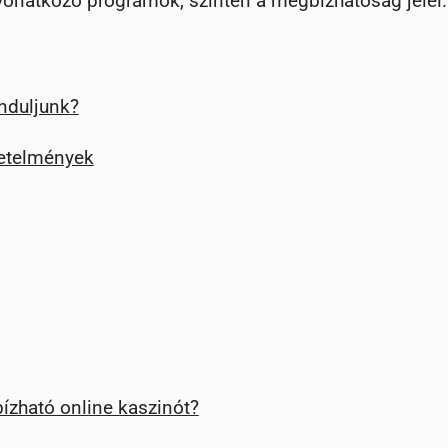
 vonatkozó programok, szintén a megbízhatóság jelei.
nduljunk?
vetelmények
zható online kaszinót?