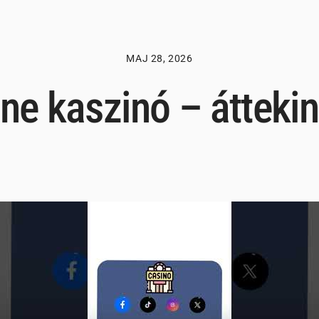
MAJ 28, 2026
ne kaszinó – áttekin