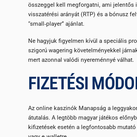
összeggel kell megforgatni, ami jelentős
visszatérési arányát (RTP) és a bónusz fel
“small‑player” ajánlat.
Ne hagyjuk figyelmen kívül a speciális 
szigorú wagering követelményekkel járna
mert azonnal valódi nyereménnyé válhat.
FIZETÉSI MÓDO
Az online kaszinók Manapság a leggyakoribb
átutalás. A legtöbb magyar játékos előnyben
kifizetések esetén a legfontosabb mutató
vagy e‑walletre.