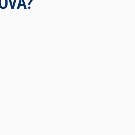
TÓVÁ?