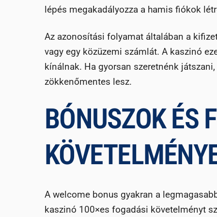
lépés megakadályozza a hamis fiókok létr
Az azonosítási folyamat általában a kifiz
vagy egy közüzemi számlát. A kaszinó ezek
kínálnak. Ha gyorsan szeretnénk játszani,
zökkenőmentes lesz.
BÓNUSZOK ÉS F
KÖVETELMÉNY
A welcome bonus gyakran a legmagasabb ér
kaszinó 100×es fogadási követelményt sz