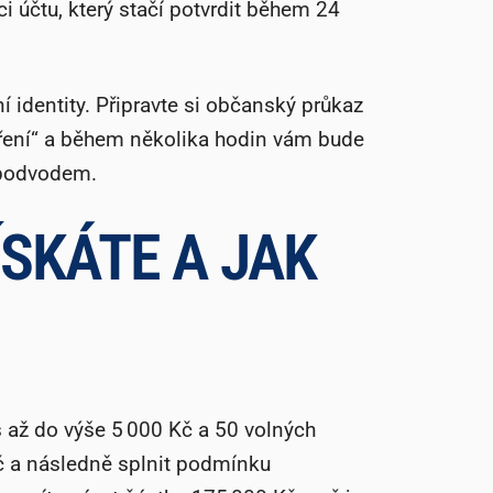
 účtu, který stačí potvrdit během 24
identity. Připravte si občanský průkaz
věření“ a během několika hodin vám bude
d podvodem.
ÍSKÁTE A JAK
 až do výše 5 000 Kč a 50 volných
č a následně splnit podmínku