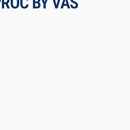
PROČ BY VÁS