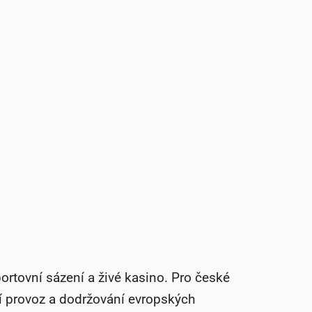
ortovní sázení a živé kasino. Pro české
ní provoz a dodržování evropských