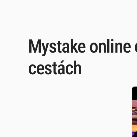
Skip
to
content
Mystake online 
cestách