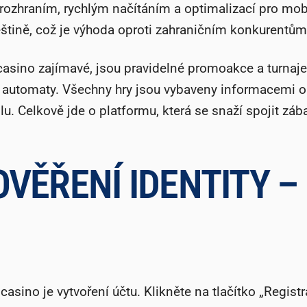
rozhraním, rychlým načítáním a optimalizací pro mobil
štině, což je výhoda oproti zahraničním konkurentům, 
sino zajímavé, jsou pravidelné promoakce a turnaje, k
utomaty. Všechny hry jsou vybaveny informacemi o RTP 
lu. Celkově jde o platformu, která se snaží spojit z
OVĚŘENÍ IDENTITY –
sino je vytvoření účtu. Klikněte na tlačítko „Registr