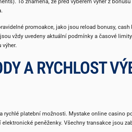
ents). To znamená, že před výběrem výher z bonusu m
a.
 pravidelné promoakce, jako jsou reload bonusy, cash
jsou vždy uvedeny aktuální podmínky a časové limity.
 výher.
DY A RYCHLOST VÝB
é a rychlé platební možnosti. Mystake online casino p
ní elektronické peněženky. Všechny transakce jsou z