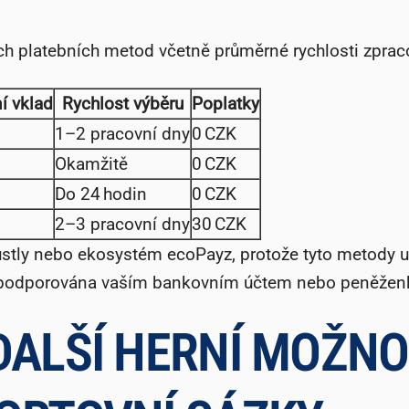
ých platebních metod včetně průměrné rychlosti zprac
í vklad
Rychlost výběru
Poplatky
1–2 pracovní dny
0 CZK
Okamžitě
0 CZK
Do 24 hodin
0 CZK
2–3 pracovní dny
30 CZK
ustly nebo ekosystém ecoPayz, protože tyto metody 
da podporována vaším bankovním účtem nebo peněžen
DALŠÍ HERNÍ MOŽNOS