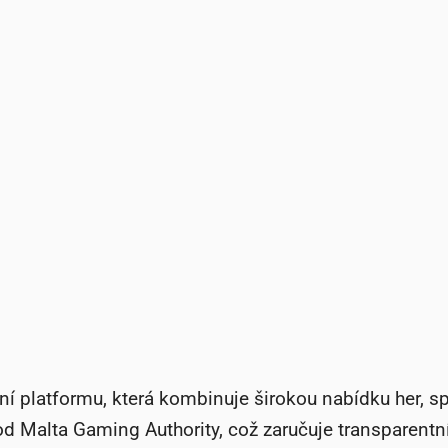
 platformu, která kombinuje širokou nabídku her, sp
i od Malta Gaming Authority, což zaručuje transparent