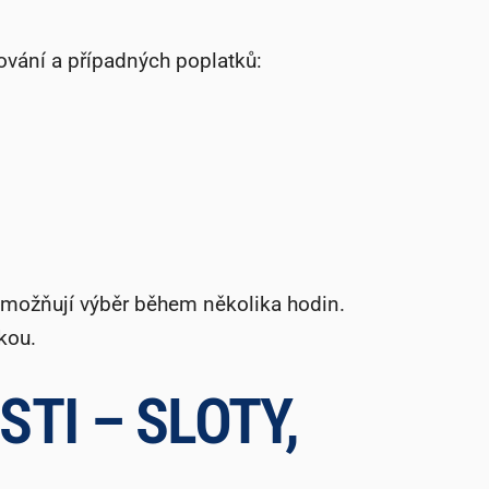
ování a případných poplatků:
umožňují výběr během několika hodin.
kou.
TI – SLOTY,