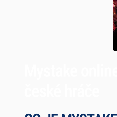
Mystake online
české hráče