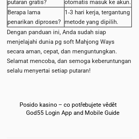
putaran gratis?
otomatis masuk ke akun.
Berapa lama
1‑3 hari kerja, tergantung
penarikan diproses?
metode yang dipilih.
Dengan panduan ini, Anda sudah siap
menjelajahi dunia pg soft Mahjong Ways
secara aman, cepat, dan menguntungkan.
Selamat mencoba, dan semoga keberuntungan
selalu menyertai setiap putaran!
Posido kasino – co potřebujete vědět
God55 Login App and Mobile Guide