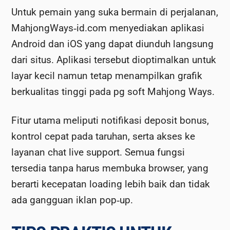
Untuk pemain yang suka bermain di perjalanan,
MahjongWays‑id.com menyediakan aplikasi
Android dan iOS yang dapat diunduh langsung
dari situs. Aplikasi tersebut dioptimalkan untuk
layar kecil namun tetap menampilkan grafik
berkualitas tinggi pada pg soft Mahjong Ways.
Fitur utama meliputi notifikasi deposit bonus,
kontrol cepat pada taruhan, serta akses ke
layanan chat live support. Semua fungsi
tersedia tanpa harus membuka browser, yang
berarti kecepatan loading lebih baik dan tidak
ada gangguan iklan pop‑up.