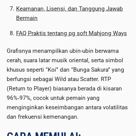
Keamanan, Lisensi, dan Tanggung Jawab
Bermain
FAQ Praktis tentang pg soft Mahjong Ways
Grafisnya menampilkan ubin-ubin berwarna
cerah, suara latar musik oriental, serta simbol
khusus seperti “Koi” dan “Bunga Sakura” yang
berfungsi sebagai Wild atau Scatter. RTP
(Return to Player) biasanya berada di kisaran
96%‑97%, cocok untuk pemain yang
menginginkan keseimbangan antara volatilitas
dan frekuensi kemenangan.