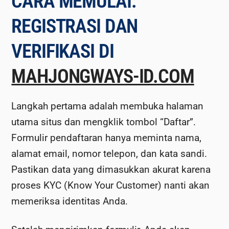
CARA MEMULAI:
REGISTRASI DAN
VERIFIKASI DI
MAHJONGWAYS-ID.COM
Langkah pertama adalah membuka halaman
utama situs dan mengklik tombol “Daftar”.
Formulir pendaftaran hanya meminta nama,
alamat email, nomor telepon, dan kata sandi.
Pastikan data yang dimasukkan akurat karena
proses KYC (Know Your Customer) nanti akan
memeriksa identitas Anda.