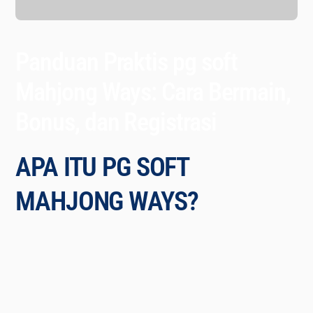
Panduan Praktis pg soft
Mahjong Ways: Cara Bermain,
Bonus, dan Registrasi
APA ITU PG SOFT
MAHJONG WAYS?