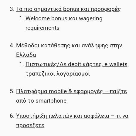
Τα πιο σημαντικά bonus και προσφορές
Welcome bonus και wagering
requirements
Μέθοδοι κατάθεσης και ανάληψης στην
Ελλάδα
Πιστωτικές/Δε debit κάρτες, e‑wallets,
τραπεζικοί λογαριασμοί
Πλατφόρμα mobile & εφαρμογές – παίξτε
από το smartphone
Υποστήριξη πελατών και ασφάλεια – τι να
προσέξετε