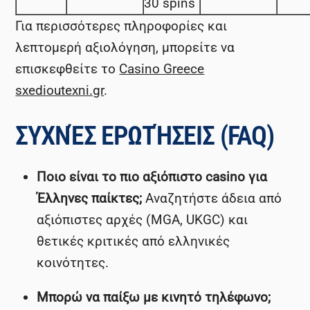
30 spins
Για περισσότερες πληροφορίες και
λεπτομερή αξιολόγηση, μπορείτε να
επισκεφθείτε το
Casino Greece
sxedioutexni.gr
.
ΣΥΧΝΈΣ ΕΡΩΤΉΣΕΙΣ (FAQ)
Ποιο είναι το πιο αξιόπιστο casino για
Έλληνες παίκτες;
Αναζητήστε άδεια από
αξιόπιστες αρχές (MGA, UKGC) και
θετικές κριτικές από ελληνικές
κοινότητες.
Μπορώ να παίξω με κινητό τηλέφωνο;