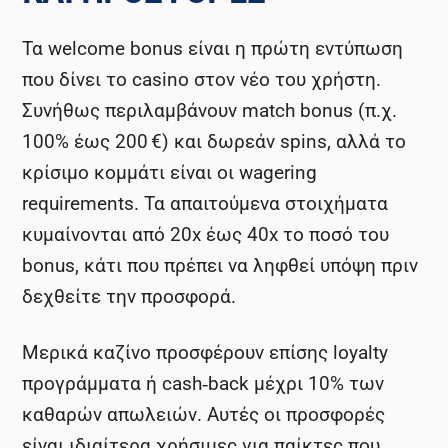
Τα welcome bonus είναι η πρώτη εντύπωση
που δίνει το casino στον νέο του χρήστη.
Συνήθως περιλαμβάνουν match bonus (π.χ.
100% έως 200 €) και δωρεάν spins, αλλά το
κρίσιμο κομμάτι είναι οι wagering
requirements. Τα απαιτούμενα στοιχήματα
κυμαίνονται από 20x έως 40x το ποσό του
bonus, κάτι που πρέπει να ληφθεί υπόψη πριν
δεχθείτε την προσφορά.
Μερικά καζίνο προσφέρουν επίσης loyalty
προγράμματα ή cash‑back μέχρι 10% των
καθαρών απωλειών. Αυτές οι προσφορές
είναι ιδιαίτερα χρήσιμες για παίκτες που