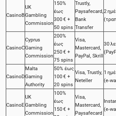
150%
Trustly,
UK
έως
Paysafecard,
2 ημ
CasinoB
Gambling
300 € +
Bank
(τρα
Commission
50 spins
Transfer
200%
Cyprus
Visa,
έως
30 λ
CasinoC
Gaming
Mastercard,
250 € +
(PayP
Commission
PayPal, Skrill
75 spins
Malta
50% έως
Visa, Trustly,
1 ημ
CasinoD
Gaming
100 € +
Neteller
(e‑wa
Authority
20 spins
100%
UK
Visa,
έως
Insta
CasinoE
Gambling
Mastercard,
150 € +
(e‑wa
Commission
Paysafecard