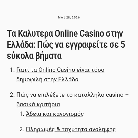
Skip
to
MAJ 28, 2026
content
Τα Καλυτερα Online Casino στην
Ελλάδα: Πώς να εγγραφείτε σε 5
εύκολα βήματα
Γιατί τα Online Casino είναι τόσο
δημοφιλή στην Ελλάδα
Πώς να επιλέξετε το κατάλληλο casino –
βασικά κριτήρια
Άδεια και κανονισμός
Πληρωμές & ταχύτητα ανάληψης