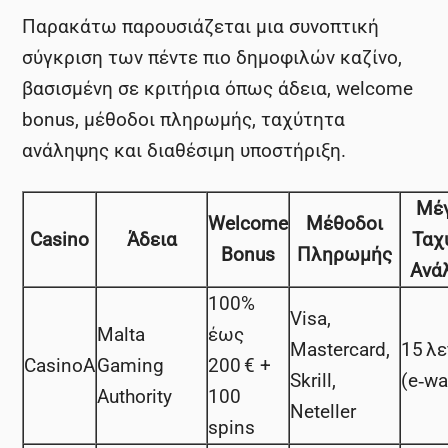
Παρακάτω παρουσιάζεται μια συνοπτική
σύγκριση των πέντε πιο δημοφιλών καζίνο,
βασισμένη σε κριτήρια όπως άδεια, welcome
bonus, μέθοδοι πληρωμής, ταχύτητα
ανάληψης και διαθέσιμη υποστήριξη.
Μέ
Welcome
Μέθοδοι
Casino
Άδεια
Ταχ
Bonus
Πληρωμής
Ανά
100%
Visa,
Malta
έως
Mastercard,
15 λ
CasinoA
Gaming
200 € +
Skrill,
(e‑wa
Authority
100
Neteller
spins