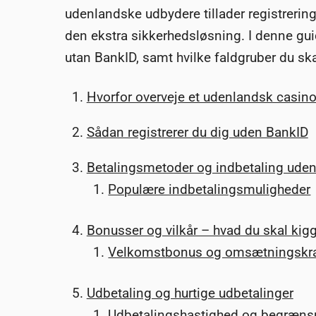
udenlandske udbydere tillader registrer
den ekstra sikkerhedsløsning. I denne guid
utan BankID, samt hvilke faldgruber du sk
Hvorfor overveje et udenlandsk casin
Sådan registrerer du dig uden BankID
Betalingsmetoder og indbetaling ude
Populære indbetalingsmuligheder
Bonusser og vilkår – hvad du skal kigg
Velkomstbonus og omsætningskr
Udbetaling og hurtige udbetalinger
Udbetalingshastighed og begræns