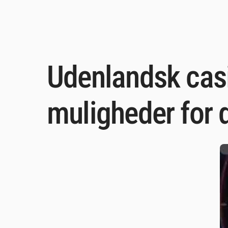
Skip
to
content
Udenlandsk casi
muligheder for 