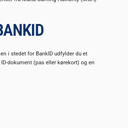
BANKID
 i stedet for BankID udfylder du et
 ID-dokument (pas eller kørekort) og en