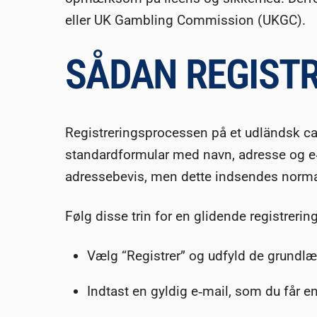
eller UK Gambling Commission (UKGC).
SÅDAN REGISTR
Registreringsprocessen på et udländsk ca
standardformular med navn, adresse og e‑m
adressebevis, men dette indsendes normal
Følg disse trin for en glidende registrering
Vælg “Registrer” og udfyld de grundl
Indtast en gyldig e‑mail, som du får en