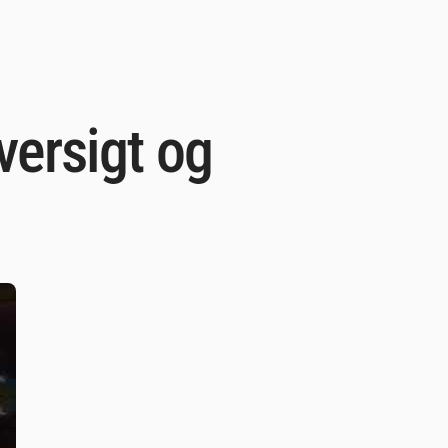
ersigt og