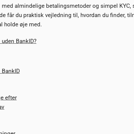
ing med almindelige betalingsmetoder og simpel KYC
e får du praktisk vejledning til, hvordan du finder, t
al holde øje med.
o uden BankID?
n BankID
e efter
av
ninger