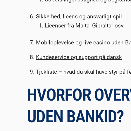
Sikkerhed, licens og ansvarligt spil
Licenser fra Malta, Gibraltar osv.
Mobiloplevelse og live casino uden B
Kundeservice og support på dansk
Tjekliste – hvad du skal have styr på 
HVORFOR OVER
UDEN BANKID?