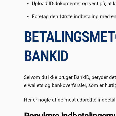
Upload ID-dokumentet og vent på, at k
Foretag den første indbetaling med e
BETALINGSMET
BANKID
Selvom du ikke bruger BankID, betyder det
e‑wallets og bankoverførsler, som er hurti
Her er nogle af de mest udbredte indbeta