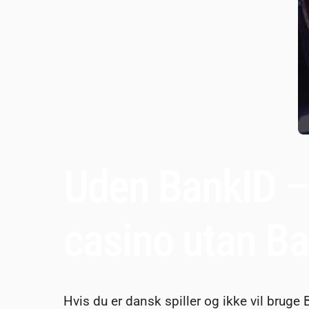
Uden BankID – 
casino utan B
Hvis du er dansk spiller og ikke vil bruge