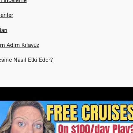
lı İnceleme
eriler
arı
ım Adım Kılavuz
sine Nasıl Etki Eder?