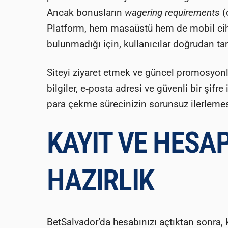
Ancak bonusların
wagering requirements
(
Platform, hem masaüstü hem de mobil ciha
bulunmadığı için, kullanıcılar doğrudan ta
Siteyi ziyaret etmek ve güncel promosyon
bilgiler, e‑posta adresi ve güvenli bir şif
para çekme sürecinizin sorunsuz ilerlemesi 
KAYIT VE HESA
HAZIRLIK
BetSalvador’da hesabınızı açtıktan sonra,