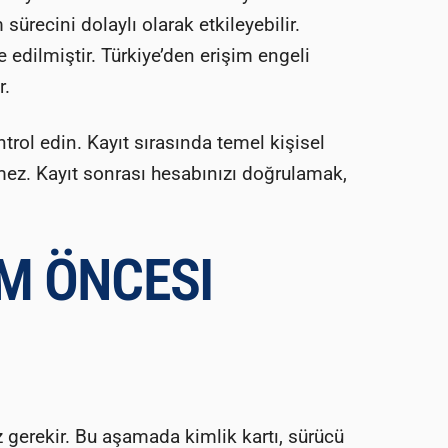
ürecini dolaylı olarak etkileyebilir.
dilmiştir. Türkiye’den erişim engeli
r.
trol edin. Kayıt sırasında temel kişisel
ürmez. Kayıt sonrası hesabınızı doğrulamak,
M ÖNCESI
gerekir. Bu aşamada kimlik kartı, sürücü