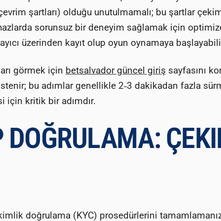
çevrim şartları) olduğu unutulmamalı; bu şartlar çekim s
zlarda sorunsuz bir deneyim sağlamak için optimize e
rayıcı üzerinden kayıt olup oyun oynamaya başlayabili
ları görmek için
betsalvador güncel giriş
sayfasını kon
re istenir; bu adımlar genellikle 2‑3 dakikadan fazla s
için kritik bir adımdır.
P DOĞRULAMA: ÇEKI
 kimlik doğrulama (KYC) prosedürlerini tamamlamanız 