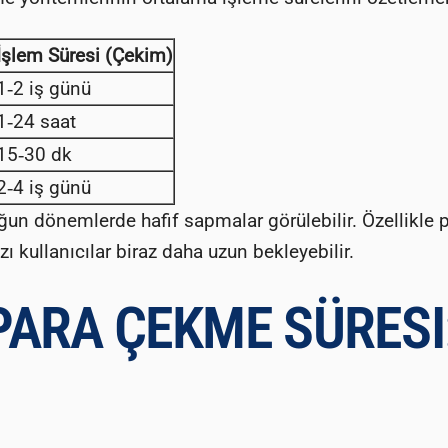
İşlem Süresi (Çekim)
1‑2 iş günü
1‑24 saat
15‑30 dk
2‑4 iş günü
yoğun dönemlerde hafif sapmalar görülebilir. Özellik
zı kullanıcılar biraz daha uzun bekleyebilir.
ARA ÇEKME SÜRESI: