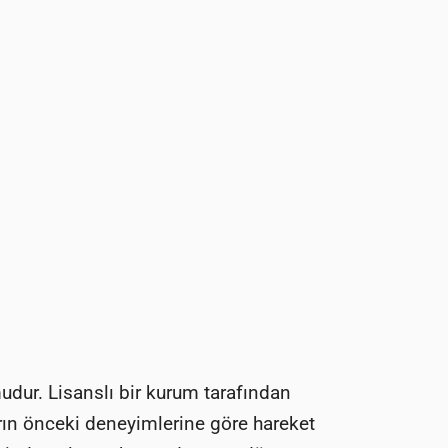
mudur. Lisanslı bir kurum tarafından
ıların önceki deneyimlerine göre hareket