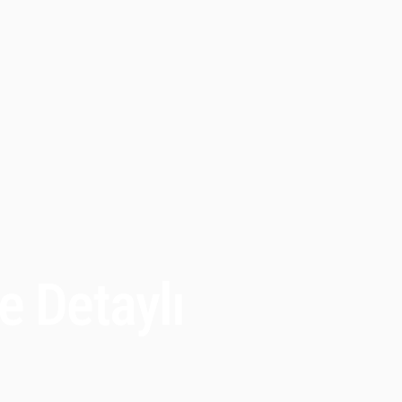
e Detaylı