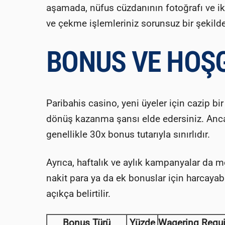
aşamada, nüfus cüzdanının fotoğrafı ve ik
ve çekme işlemleriniz sorunsuz bir şekilde
BONUS VE HOŞG
Paribahis casino, yeni üyeler için cazip bi
dönüş kazanma şansı elde edersiniz. Ancak
genellikle 30x bonus tutarıyla sınırlıdır.
Ayrıca, haftalık ve aylık kampanyalar da m
nakit para ya da ek bonuslar için harcayab
açıkça belirtilir.
Bonus Türü
Yüzde
Wagering Requ