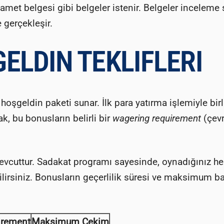
amet belgesi gibi belgeler istenir. Belgeler inceleme
 gerçekleşir.
ELDIN TEKLIFLERI
r hoşgeldin paketi sunar. İlk para yatırma işlemiyle b
, bu bonusların belirli bir
wagering requirement
(çevr
evcuttur. Sadakat programı sayesinde, oynadığınız her
ilirsiniz. Bonusların geçerlilik süresi ve maksimum b
irement
Maksimum Çekim