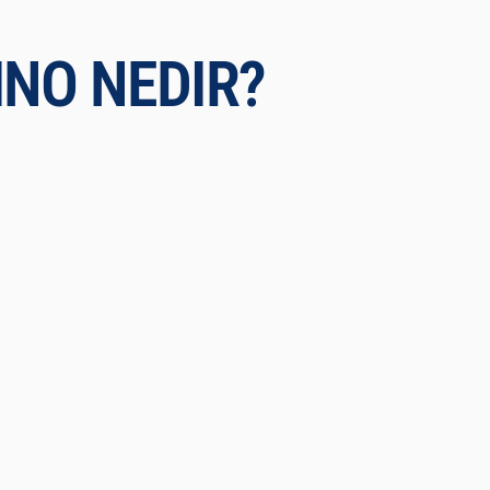
INO NEDIR?