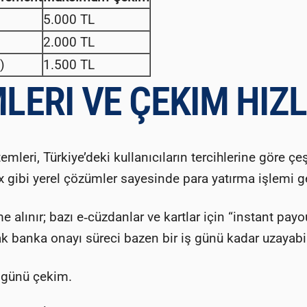
5.000 TL
2.000 TL
)
1.500 TL
ERI VE ÇEKIM HIZL
leri, Türkiye’deki kullanıcıların tercihlerine göre çeşi
ix gibi yerel çözümler sayesinde para yatırma işlemi g
e alınır; bazı e‑cüzdanlar ve kartlar için “instant pa
k banka onayı süreci bazen bir iş günü kadar uzayabil
ş günü çekim.