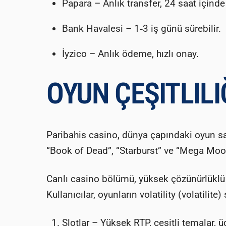
Papara – Anlık transfer, 24 saat içind
Bank Havalesi – 1‑3 iş günü sürebilir.
İyzico – Anlık ödeme, hızlı onay.
OYUN ÇEŞITLILI
Paribahis casino, dünya çapındaki oyun sağ
“Book of Dead”, “Starburst” ve “Mega Moolah
Canlı casino bölümü, yüksek çözünürlüklü
Kullanıcılar, oyunların volatility (volatilite)
Slotlar – Yüksek RTP, çeşitli temalar, ü